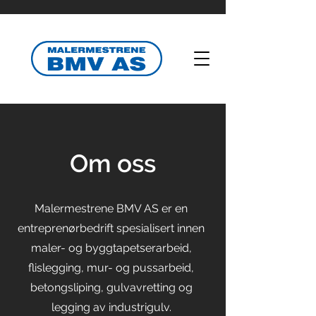
Om oss
Malermestrene BMV AS er en
entreprenørbedrift spesialisert innen
maler- og byggtapetserarbeid,
flislegging, mur- og pussarbeid,
betongsliping, gulvavretting og
legging av industrigulv.