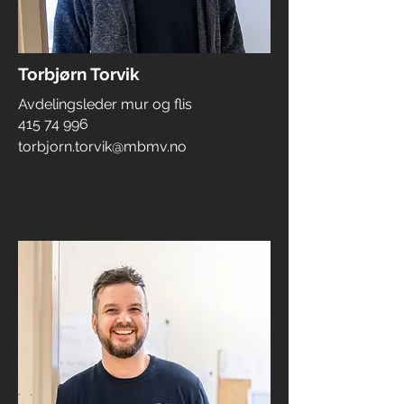
Torbjørn Torvik
Avdelingsleder mur og flis
415 74 996
torbjorn.torvik@mbmv.no