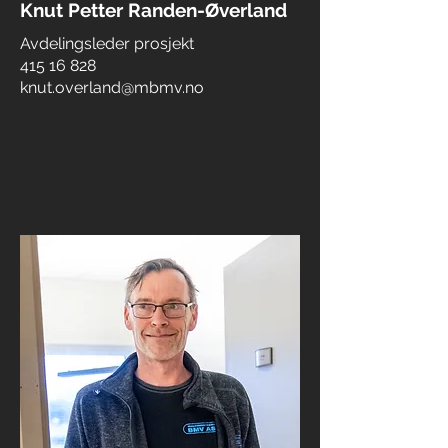
Knut Petter Randen-Øverland
Avdelingsleder prosjekt
415 16 828
knut.overland@mbmv.no