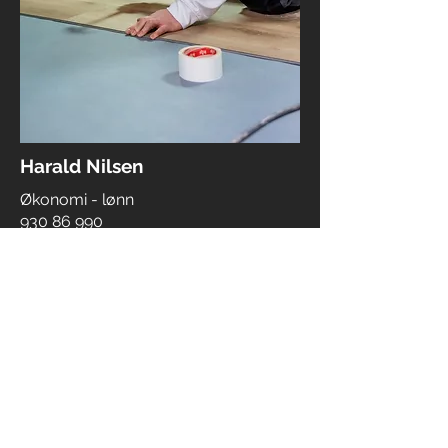
Harald Nilsen
Økonomi - lønn
930 86 990
harald.nilsen@mbmv.no
Vi er
miljøfyrtårn-