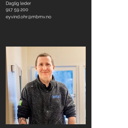
Daglig leder
917 59 200
eyvind.ohr@mbmv.no