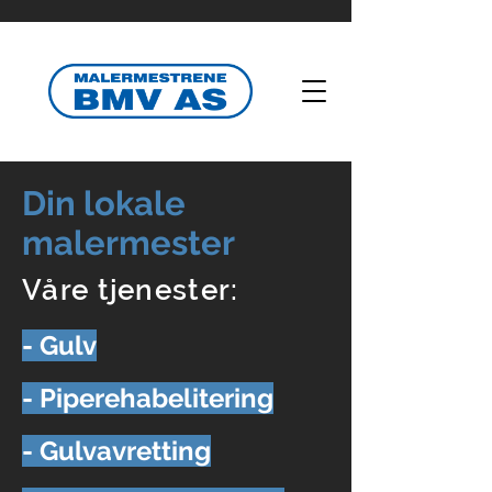
Din lokale
malermester
Våre tjenester:
- Gulv
- Piperehabelitering
- Gulvavretting